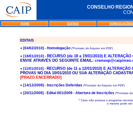
CONSELHO REGION
CON
HOME
EDITAIS
CONVOCAÇÕES
EDITAIS
»
[04/02/2010] - Homologação
(*Formato do Arquivo em PDF)
RECURSO (de 18 a 19/01/2010) E ALTERAÇÃ
»
[18/01/2010] -
ENVIE ATRAVÉS DO SEGUINTE EMAIL:
cremesp@caipimes.
RECURSO (de 11 a 12/01/2010) E ALTERAÇÃO
»
[11/01/2010] -
PROVAS NO DIA 10/01/2010 OU SUA ALTERAÇÃO CADASTR
[PRAZO ENCERRADO]
»
[14/12/2009] - Inscrições Deferidas
(*Formato do Arquivo em PDF)
»
[20/11/2009] - Edital 001/2009 - Abertura de Inscrições
(*Formato do
* Caso não possua o programa necessár
o mesmo pode ser 